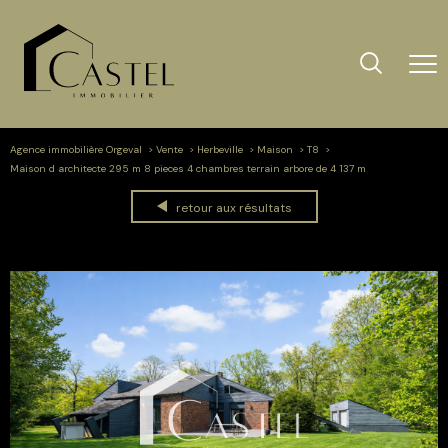
Agence immobilière Orgeval
Vente
Herbeville
Maison
T8
Maison d architecte 295 m 8 pieces 4 chambres terrain arbore de 4 137 m
retour aux résultats