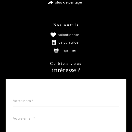
plus de partage
Nos outils
sélectionner
calculatrice
imprimer
Ce bien vous
intéresse ?
Nom
Fieldset
*
par
défaut
email
*