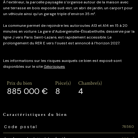
À l’extérieur, la parcelle paysagée s’organise autour de la maison avec
une terrasse en bois exposée sud-est, un abri de jardin, un carport pour
un véhicule ainsi qu’un garage triple d’environ 35 m².
La commune permet de rejoindre les autoroutes A13 et A14 en 15 à 20
minutes en voiture. La gare d’Aubergenville-Élisabethville, desservie par la
ligne J vers Paris Saint-Lazare, est rapidement accessible. Le
prolongement du RER E vers l’ouest est annoncé à l’horizon 2027.
Les informations sur les risques auxquels ce bien est exposé sont
disponibles sur le site
Géorisques
Prix du bien
Pièce(s)
Chambre(s)
885 000 €
8
4
Caractéristiques du bien
Caractéristiques
Valeurs
78580
Code postal