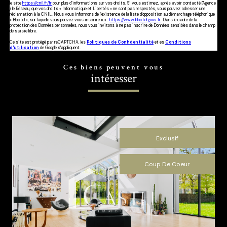
le site
https://cnil.fr/fr
pour plus d’informations sur vos droits. Si vous estimez, après avoir contacté l'Agence
/ le Réseau, que vos droits « Informatique et Libertés » ne sont pas respectés, vous pouvez adresser une
réclamation à la CNIL. Nous vous informons de l’existence de la liste d'opposition au démarchage téléphonique
« Bloctel », sur laquelle vous pouvez vous inscrire ici :
https://www.bloctel.gouv.fr
. Dans le cadre de la
protection des Données personnelles, nous vous invitons à ne pas inscrire de Données sensibles dans le champ
de saisie libre.
Ce site est protégé par reCAPTCHA, les
Politiques de Confidentialité
et es
Conditions
d'utilisation
de Google s'appliquent.
Ces biens peuvent vous
intéresser
Exclusif
Coup De Coeur
voir le bien