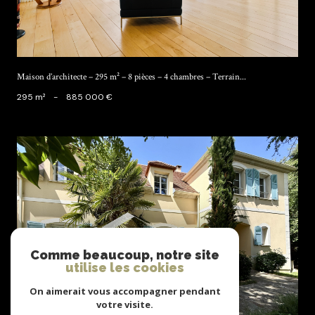
Herbeville (78580)
Maison d’architecte – 295 m² – 8 pièces – 4 chambres – Terrain...
295 m²
-
885 000 €
voir le bien
Comme beaucoup, notre site
utilise les cookies
On aimerait vous accompagner pendant
votre visite.