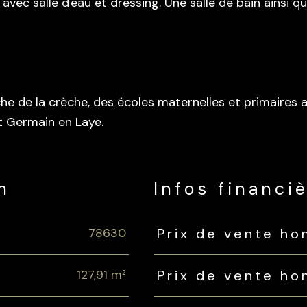
avec salle d'eau et dressing. Une salle de bain ainsi 
he de la crèche, des écoles maternelles et primaires a
nt Germain en Laye.
n
Infos financi
78630
Prix de vente ho
Caractéristiques
Valeurs
127,91 m²
Prix de vente ho