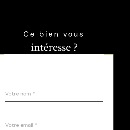
Ce bien vous
intéresse ?
Nom
Fieldset
*
par
défaut
email
*