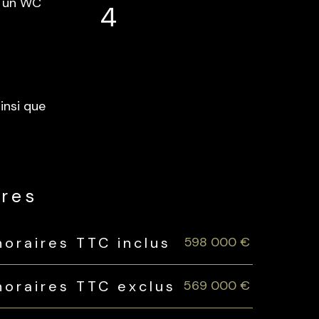
qu'un WC
4
insi que
ères
598 000 €
noraires TTC inclus
569 000 €
noraires TTC exclus