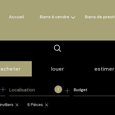
accueil
biens à vendre
biens de prest
maisons
appartements
terrains
autres
acheter
louer
estimer
de l'ancien
à l'année
1
Localisation
Budget
villiers
6 Pièces