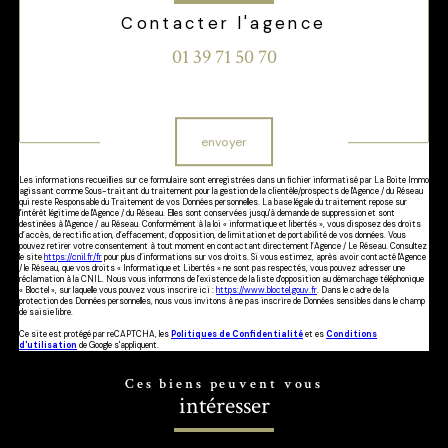
Contacter l'agence
01 39 71 50 70
Validation
envoyer
Les informations recueillies sur ce formulaire sont enregistrées dans un fichier informatisé par La Boite Immo
agissant comme Sous-traitant du traitement pour la gestion de la clientèle/prospects de l'Agence / du Réseau
qui reste Responsable du Traitement de vos Données personnelles. La base légale du traitement repose sur
l'intérêt légitime de l'Agence / du Réseau. Elles sont conservées jusqu'à demande de suppression et sont
destinées à l'Agence / au Réseau. Conformément à la loi « informatique et libertés », vous disposez des droits
d’accès, de rectification, d’effacement, d’opposition, de limitation et de portabilité de vos données. Vous
pouvez retirer votre consentement à tout moment en contactant directement l’Agence / Le Réseau. Consultez
le site
https://cnil.fr/fr
pour plus d’informations sur vos droits. Si vous estimez, après avoir contacté l'Agence
/ le Réseau, que vos droits « Informatique et Libertés » ne sont pas respectés, vous pouvez adresser une
réclamation à la CNIL. Nous vous informons de l’existence de la liste d'opposition au démarchage téléphonique
« Bloctel », sur laquelle vous pouvez vous inscrire ici :
https://www.bloctel.gouv.fr
. Dans le cadre de la
protection des Données personnelles, nous vous invitons à ne pas inscrire de Données sensibles dans le champ
de saisie libre.
Ce site est protégé par reCAPTCHA, les
Politiques de Confidentialité
et es
Conditions
d'utilisation
de Google s'appliquent.
Ces biens peuvent vous
intéresser