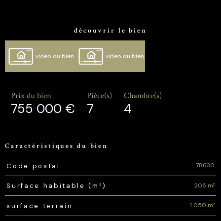
découvrir le bien
video du bien
video du bien
Prix du bien
Pièce(s)
Chambre(s)
755 000 €
7
4
Caractéristiques du bien
Caractéristiques
Valeurs
78630
Code postal
205 m²
Surface habitable (m²)
1 050 m²
surface terrain