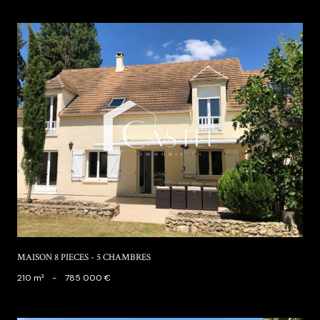
voir le bien
Orgeval (78630)
MAISON 8 PIECES - 5 CHAMBRES
210 m²
-
785 000 €