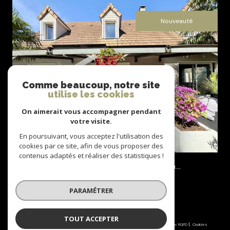
Nouveauté
voir le bien
Comme beaucoup, notre site
utilise les cookies
On aimerait vous accompagner pendant
votre visite.
En poursuivant, vous acceptez l'utilisation des
cookies par ce site, afin de vous proposer des
contenus adaptés et réaliser des statistiques !
Orgeval (78630)
Maison familiale à 10min du centre ville - 5 chambres, jardin et...
204,38 m²
-
670 000 €
PARAMÉTRER
TOUT ACCEPTER
© 2026 | Tous droits réservés | Traduction powered by Google |
Nos honoraires
Plan du site
Mentions légales
Admin
Partenaires
Politique RGPD
Cookies