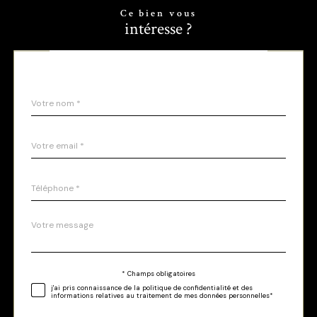
Ce bien vous
intéresse ?
Nom
Fieldset
*
par
défaut
email
*
Téléphone
*
Message
Fieldset
*
par
défaut
Validation
* Champs obligatoires
j'ai pris connaissance de la politique de confidentialité et des
informations relatives au traitement de mes données personnelles*