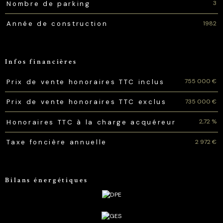
3
Nombre de parking
1982
Année de construction
Infos financières
Caractéristiques
Valeurs
755 000 €
Prix de vente honoraires TTC inclus
735 000 €
Prix de vente honoraires TTC exclus
2,72 %
Honoraires TTC à la charge acquéreur
2 972 €
Taxe foncière annuelle
Bilans énergétiques