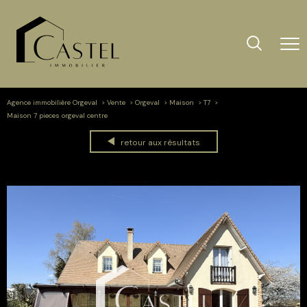
Agence immobilière Orgeval
Vente
Orgeval
Maison
T7
Maison 7 pieces orgeval centre
retour aux résultats