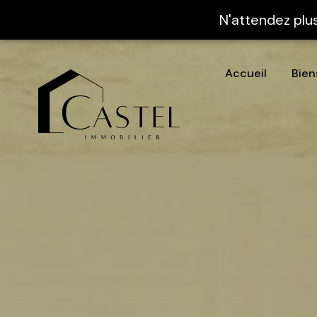
N'attendez plu
accueil
bie
ma
ap
te
au