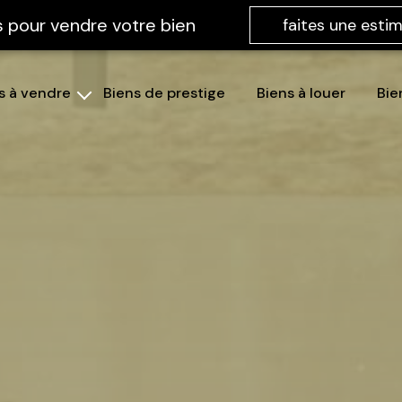
s pour vendre votre bien
faites une esti
ns à vendre
biens de prestige
biens à louer
bi
isons
partements
rrains
tres