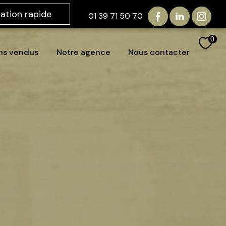
mation rapide
01 39 71 50 70
0
ens vendus
notre agence
nous contacter