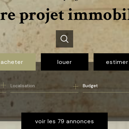
re projet immobi
acheter
louer
estimer
de l'ancien
à l'année
Budget
voir les
79
annonces