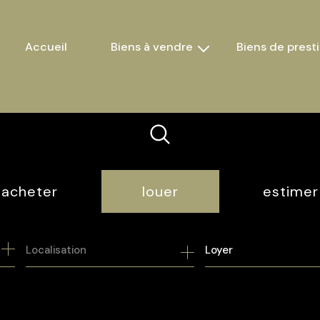
accueil
biens à vendre
biens de prest
maisons
appartements
terrains
autres
acheter
louer
estimer
de l'ancien
à l'année
Loyer