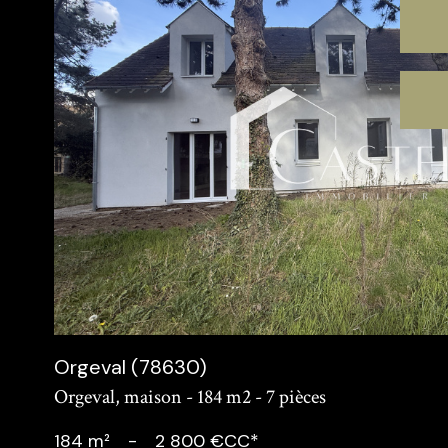
voir le
bien
Orgeval (78630)
Orgeval, maison - 184 m2 - 7 pièces
184 m²
-
2 800 €
CC*