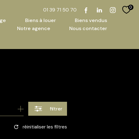
0
01 39 71 50 70
ige
biens à louer
biens vendus
notre agence
nous contacter
filtrer
réinitialiser les filtres