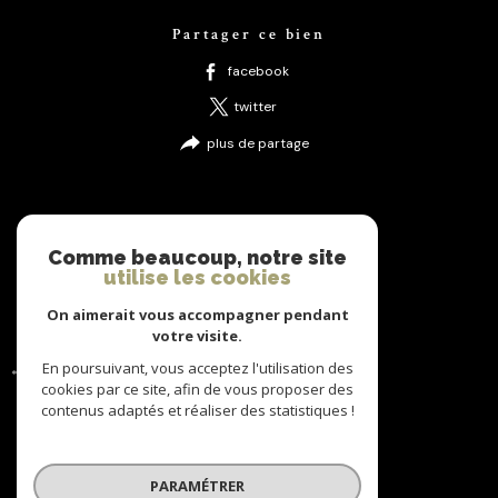
Partager ce bien
facebook
twitter
plus de partage
Nos outils
Comme beaucoup, notre site
sélectionner
utilise les cookies
calculatrice
On aimerait vous accompagner pendant
imprimer
votre visite.
En poursuivant, vous acceptez l'utilisation des
* CC : Charges comprises
cookies par ce site, afin de vous proposer des
contenus adaptés et réaliser des statistiques !
Ces biens peuvent vous
intéresser
PARAMÉTRER