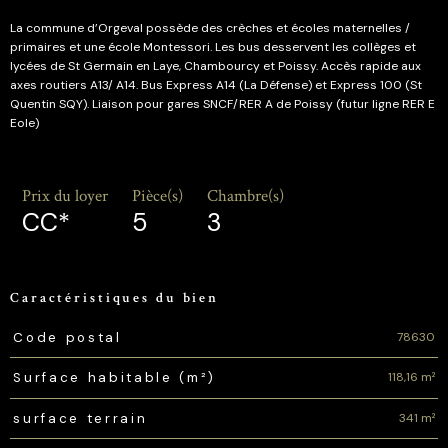
La commune d’Orgeval possède des crèches et écoles maternelles /
primaires et une école Montessori. Les bus desservent les collèges et
lycées de St Germain en Laye, Chambourcy et Poissy. Accès rapide aux
axes routiers A13/ A14. Bus Express A14 (La Défense) et Express 100 (St
Quentin SQY). Liaison pour gares SNCF/RER A de Poissy (futur ligne RER E
Eole)
Prix du loyer
Pièce(s)
Chambre(s)
CC*
5
3
Caractéristiques du bien
Caractéristiques
Valeurs
78630
Code postal
118,16 m²
Surface habitable (m²)
341 m²
surface terrain