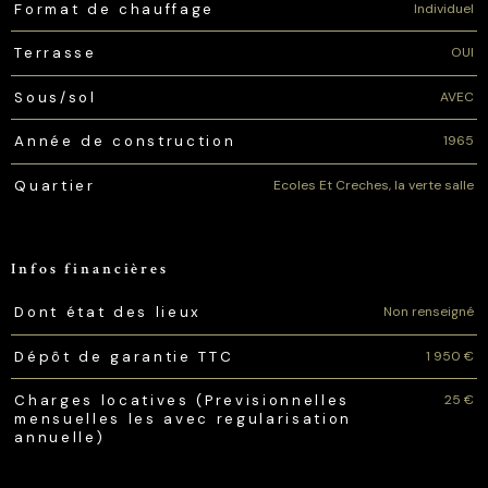
Individuel
Format de chauffage
OUI
Terrasse
AVEC
Sous/sol
1965
Année de construction
Ecoles Et Creches, la verte salle
Quartier
Infos financières
Caractéristiques
Valeurs
Non renseigné
Dont état des lieux
1 950 €
Dépôt de garantie TTC
25 €
Charges locatives (Previsionnelles
mensuelles les avec regularisation
annuelle)