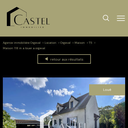
Agence immobilière Orgeval
Location
Orgeval
Maison
T5
Maison 118 m a louer a orgeval
retour aux résultats
Loué